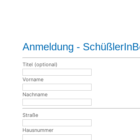
Anmeldung - SchüßlerI
Leave
this
field
Titel
(optional)
blank
Vorname
Nachname
Straße
Hausnummer