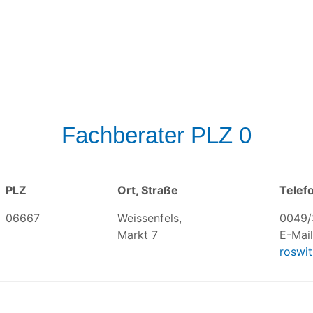
Fachberater PLZ 0
PLZ
Ort, Straße
Telef
06667
Weissenfels,
0049/
Markt 7
E-Mail
roswi