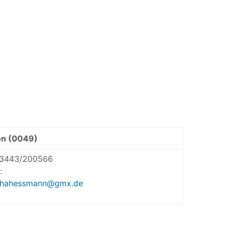
on (0049)
3443/200566
:
thahessmann@gmx.de